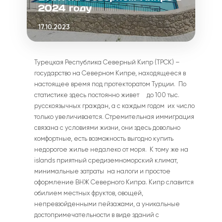
2024 году
17.10.2023
Турецкая Республика Северный Кипр (ТРСК) –
государство на Северном Кипре, находящееся в
настоящее время под протекторатом Турции. По
статистике здесь постоянно живет до 100 тыс.
русскоязычных граждан, а с каждым годом их число
только увеличивается. Стремительная иммиграция
связана с условиями жизни, они здесь довольно
комфортные, есть возможность выгодно купить
недорогое жилье недалеко от моря. К тому же на
islands приятный средиземноморский климат,
минимальные затраты на налоги и простое
оформление
ВНЖ Северного Кипра
. Кипр славится
обилием местных фруктов, овощей,
непревзойденными пейзажами, а уникальные
достопримечательности в виде зданий с