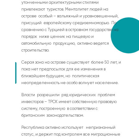
утонченными архитектурными стилями
привлекают туристов. Менталитет людей на
острове особый – вальяжный и уравновешенный,
присущий европейскому средиземноморью. По
сравнению с Турцией в островном государстве на
порядок ниже ценник на пищевую и
автомобильную продукцию, активно ведется
строительство.
Серая зона на острове существует более 50 лет, и
пока нет предпосылок для ее изменения в
ближайшем будущем, но политическая
неопределенность не особо волнует население.
Власти разрешили ряд юридических проблем
инвесторов – ТРСК имеет собственную правовую
систему, построенную в соответствии с
британским законодательством.
Республика активно использует непризнанный
статус, и держит под контролем все миграционные