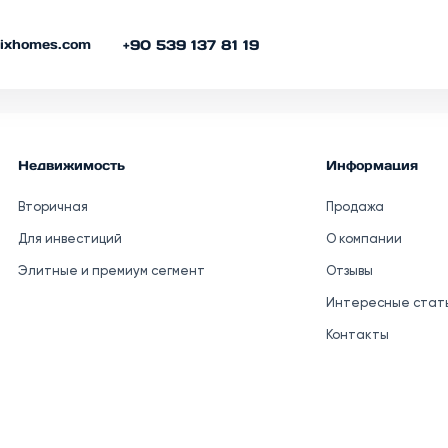
ться на рассылку
nixhomes.com
+90 539 137 81 19
первыми получайте свежие новости
Недвижимость
Информация
Вторичная
Продажа
Для инвестиций
О компании
Элитные и премиум сегмент
Отзывы
Интересные стат
Контакты