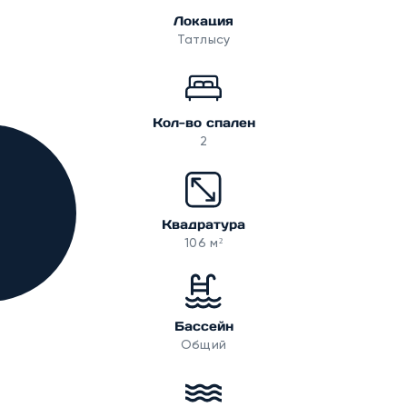
Локация
Татлысу
Кол-во спален
2
Квадратура
106 м²
Бассейн
Общий