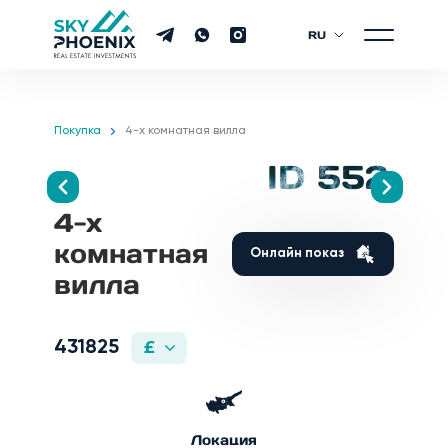
RU
Покупка
4-х комнатная вилла
ID 552
4-х
комнатная
Онлайн показ
вилла
431825
£
Локация