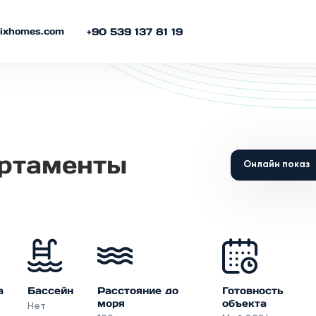
nixhomes.com
+90 539 137 81 19
артаменты
Онлайн показ
а
Бассейн
Расстояние до
Готовность
моря
объекта
Нет