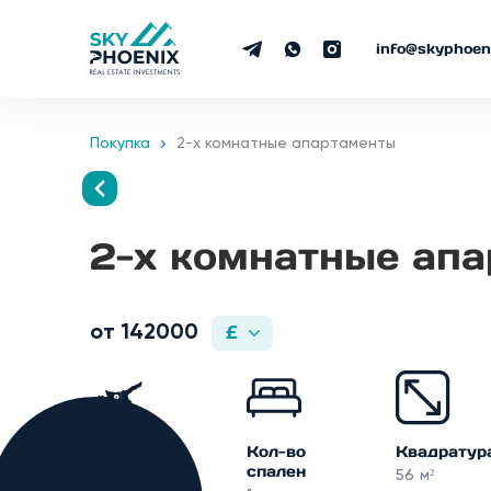
info@skyphoe
Покупка
2-х комнатные апартаменты
2-х комнатные ап
от 142000
£
Локация
Кол-во
Квадратур
спален
Искеле, Лонг
56 м²